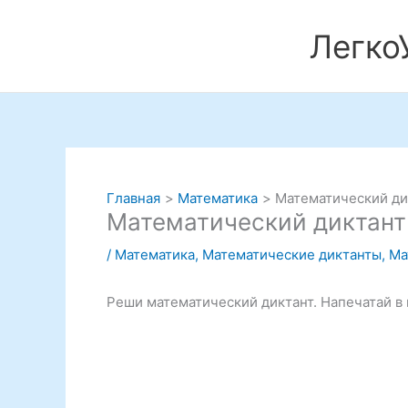
Перейти
к
Легко
содержимому
Главная
Математика
Математический дик
Математический диктант 
/
Математика
,
Математические диктанты
,
Ма
Реши математический диктант. Напечатай в 