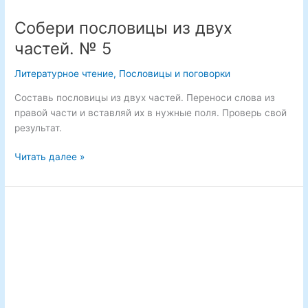
Собери пословицы из двух
частей. № 5
Литературное чтение
,
Пословицы и поговорки
Составь пословицы из двух частей. Переноси слова из
правой части и вставляй их в нужные поля. Проверь свой
результат.
Собери
Читать далее »
пословицы
из
двух
частей.
№
5