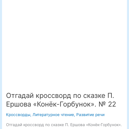
найди
названия
сказок.
№
23
Отгадай кроссворд по сказке П.
Ершова «Конёк-Горбунок». № 22
Кроссворды
,
Литературное чтение
,
Развитие речи
Отгадай кроссворд по сказке П. Ершова «Конёк-Горбунок».