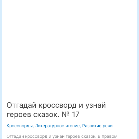
пропущенные
слова.
№
18
Отгадай кроссворд и узнай
героев сказок. № 17
Кроссворды
,
Литературное чтение
,
Развитие речи
Отгадай кроссворд и узнай героев сказок. В правом