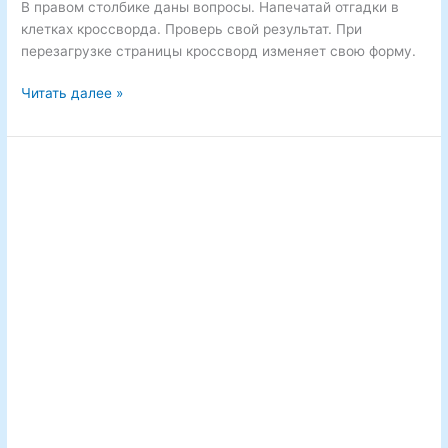
В правом столбике даны вопросы. Напечатай отгадки в
клетках кроссворда. Проверь свой результат. При
перезагрузке страницы кроссворд изменяет свою форму.
Отгадай
Читать далее »
кроссворд
по
сказке
П.
Ершова
«Конёк-
Горбунок».
№
22