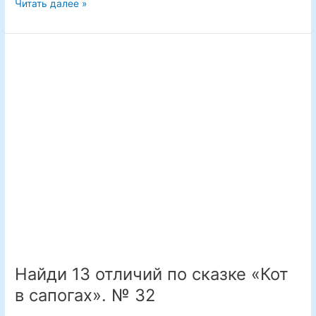
Сказка
Читать далее »
«Репка».
Найди
10
отличий.
№
44
Найди 13 отличий по сказке «Кот
в сапогах». № 32