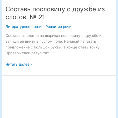
Составь пословицу о дружбе из
слогов. № 21
Литературное чтение
,
Развитие речи
Составь из слогов на шариках пословицу о дружбе и
запиши её внизу в пустом поле. Начинай печатать
предложение с большой буквы, в конце ставь точку.
Проверь свой результат.
Составь
Читать далее »
пословицу
о
дружбе
из
слогов.
№
21