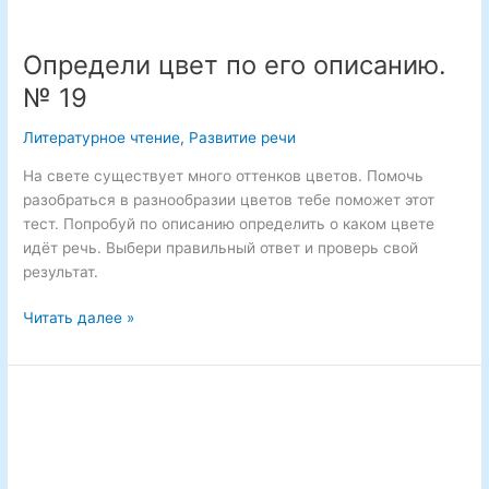
Определи цвет по его описанию.
№ 19
Литературное чтение
,
Развитие речи
На свете существует много оттенков цветов. Помочь
разобраться в разнообразии цветов тебе поможет этот
тест. Попробуй по описанию определить о каком цвете
идёт речь. Выбери правильный ответ и проверь свой
результат.
Определи
Читать далее »
цвет
по
его
описанию.
№
19