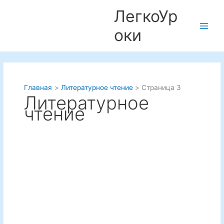
Перейти
ЛегкоУр
к
содержимому
оки
Main
Men
Главная
Литературное чтение
Страница 3
Литературное
чтение