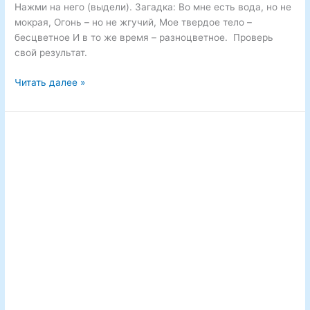
Нажми на него (выдели). Загадка: Во мне есть вода, но не
мокрая, Огонь – но не жгучий, Мое твердое тело –
бесцветное И в то же время – разноцветное. Проверь
свой результат.
Найди
Читать далее »
в
тексте
слово-
отгадку
и
нажми
на
него.
№
54