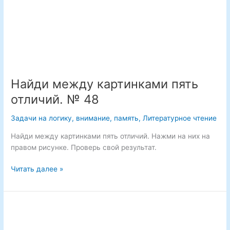
Найди между картинками пять
отличий. № 48
Задачи на логику, внимание, память
,
Литературное чтение
Найди между картинками пять отличий. Нажми на них на
правом рисунке. Проверь свой результат.
Найди
Читать далее »
между
картинками
пять
отличий.
№