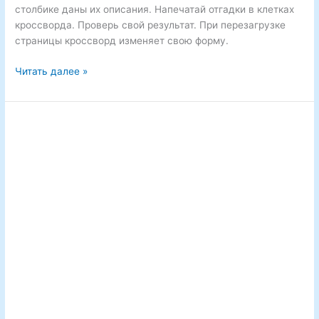
столбике даны их описания. Напечатай отгадки в клетках
кроссворда. Проверь свой результат. При перезагрузке
страницы кроссворд изменяет свою форму.
Отгадай
Читать далее »
кроссворд
и
узнай
героев
сказок.
№
17