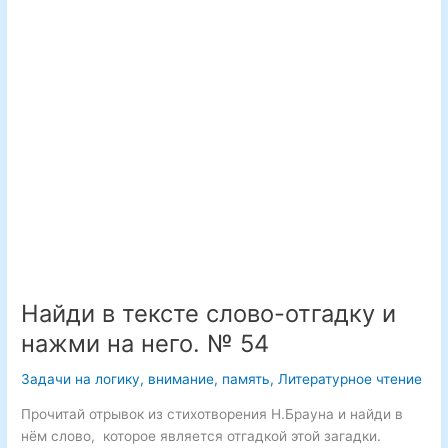
стихотворение
подходящее
слово.
№
20
Найди в тексте слово-отгадку и
нажми на него. № 54
Задачи на логику, внимание, память
,
Литературное чтение
Прочитай отрывок из стихотворения Н.Брауна и найди в
нём слово, которое является отгадкой этой загадки.