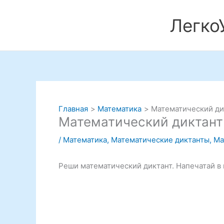
Перейти
к
Легко
содержимому
Главная
Математика
Математический дик
Математический диктант 
/
Математика
,
Математические диктанты
,
Ма
Реши математический диктант. Напечатай в 