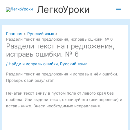
Перейти
ЛегкоУроки
к
Main
содержимому
Men
Главная
Русский язык
Раздели текст на предложения, исправь ошибки. № 6
Раздели текст на предложения,
исправь ошибки. № 6
/
Найди и исправь ошибки
,
Русский язык
Раздели текст на предложения и исправь в нём ошибки.
Проверь свой результат.
Печатай текст внизу в пустом поле от левого края без
пробела. Или выдели текст, скопируй его (или перенеси) и
вставь ниже. Внеси необходимые исправления.