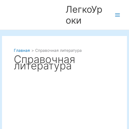
Перейти
ЛегкоУр
к
содержимому
оки
Main
Men
Главная
Справочная литература
Справочная
литература